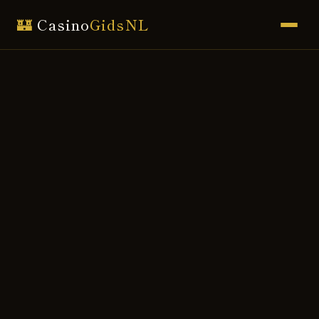
🏰
Casino
Gids
NL